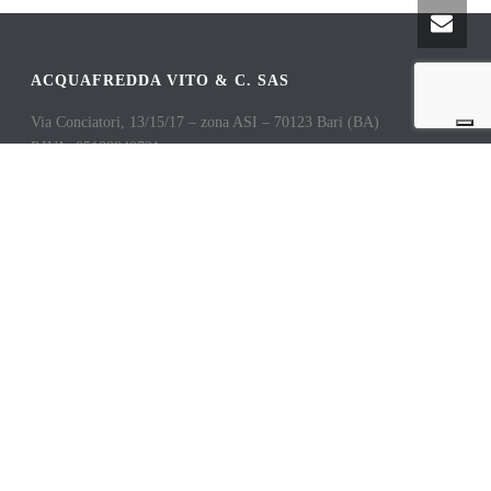
ACQUAFREDDA VITO & C. SAS
Via Conciatori, 13/15/17 – zona ASI – 70123 Bari (BA)
P.IVA: 05188840721
Tel. e Fax: 080 53 20 902
Cellulare: 347 89 06 780 / 333 63 96 410
e-mail:
info@acquafreddavito.it